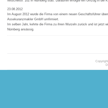
Witschelstr. 102 in Nürnberg statt. Daraufhin erfolgte ein Umzug in die K
23.08.2012
Im August 2012 wurde die Firma von einem neuen Geschäftsführer ü
Assekuranzmakler GmbH umfirmiert.
Im selben Jahr, kehrte die Firma zu ihren Wurzeln zurück und ist jetzt w
Nürnberg ansässig.
Copyright
D